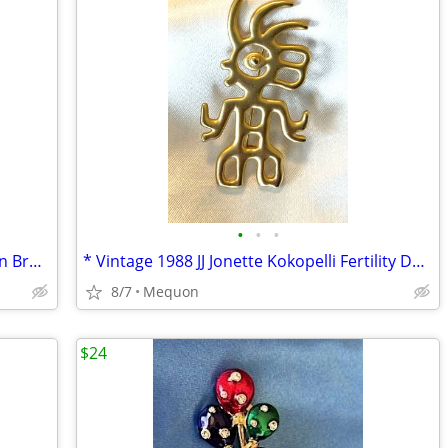
•
•
•
Wonderful Vintage 925 Sterling Silver Pin Brooch Woman in Hair Rollers
* Vintage 1988 JJ Jonette Kokopelli Fertility Deity Design Brooch Pin
8/7
Mequon
$24