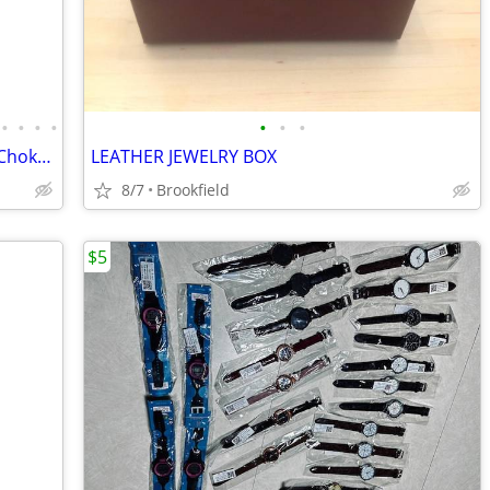
•
•
•
•
•
•
•
*** Lots of Fashion Jewelry Necklaces / Chokers - All New ***
LEATHER JEWELRY BOX
8/7
Brookfield
$5