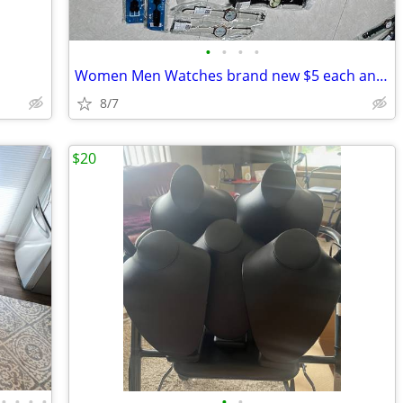
•
•
•
•
Women Men Watches brand new $5 each analog and digital
8/7
$20
•
•
•
•
•
•