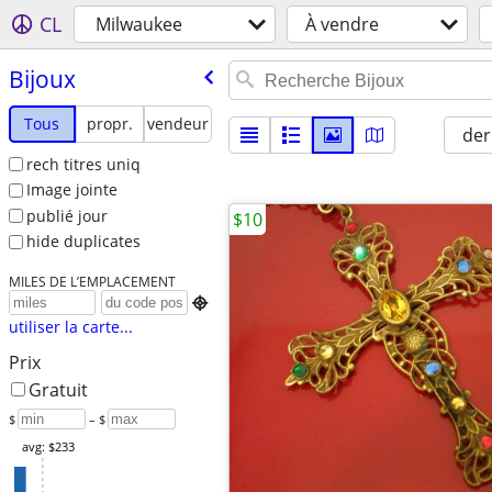
CL
Milwaukee
À vendre
Bijoux
Tous
propr.
vendeur
der
rech titres uniq
Image jointe
publié jour
$10
hide duplicates
MILES DE L’EMPLACEMENT

utiliser la carte...
Prix
Gratuit
$
– $
avg: $233