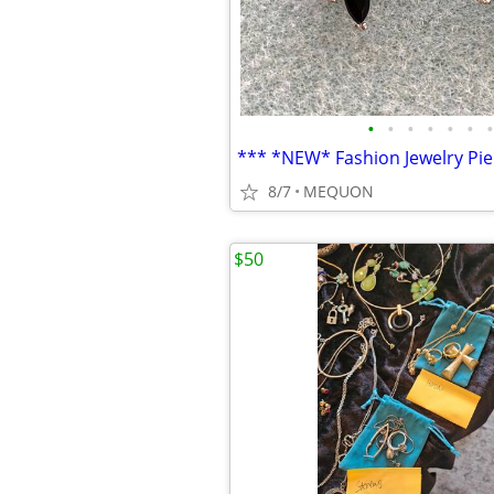
•
•
•
•
•
•
•
8/7
MEQUON
$50