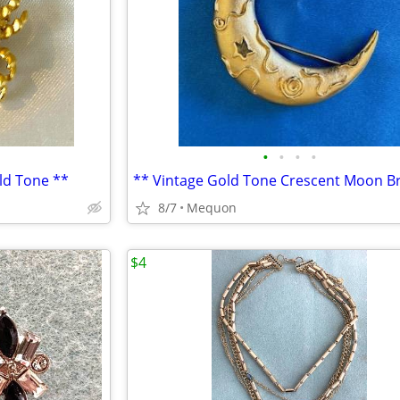
•
•
•
•
ld Tone **
8/7
Mequon
$4