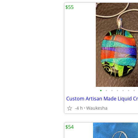
$55
•
•
•
•
•
•
•
-4 h
Waukesha
$54