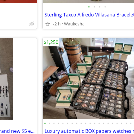
•
•
•
•
-2 h
Waukesha
$1,250
•
•
•
•
•
•
•
•
•
•
•
•
•
•
•
•
•
•
•
•
Men's and women's watches brand new $5 each