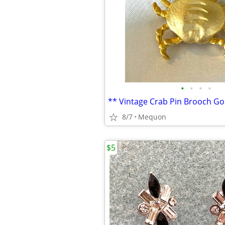
•
•
•
•
** Vintage Crab Pin Brooch Go
8/7
Mequon
$5