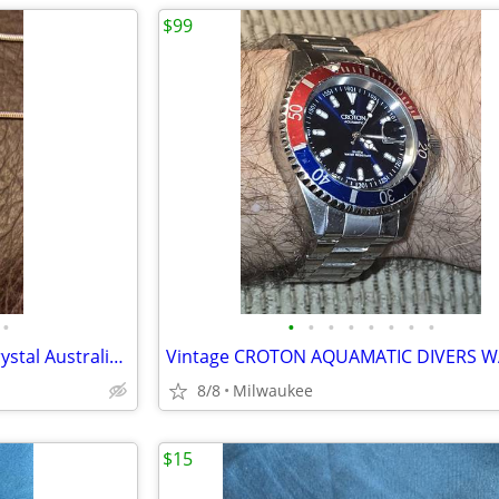
$99
•
•
•
•
•
•
•
•
•
Custom Artisan Made Liquid Crystal Australian Pendant Necklace
8/8
Milwaukee
$15