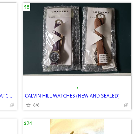
$8
•
Vintage CROTON AQUAMATIC DIVERS WATCH MENS CA301157 NEW BATTERY
CALVIN HILL WATCHES (NEW AND SEALED)
8/8
$24