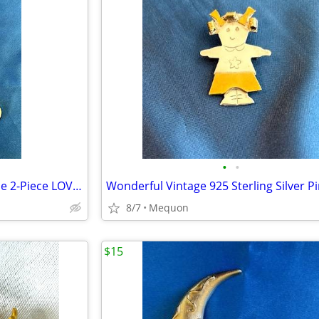
•
•
ELLE Jewelry 925 Sterling Double 2-Piece LOVE / DITTO Pendant Necklace
8/7
Mequon
$15