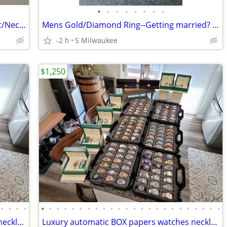
•
•
•
•
•
•
•
•
Sterling Taxco Alfredo Villasana Bracelet/Necklace/Earrings $29-$149
Mens Gold/Diamond Ring--Getting married? SAVE $$$
-2 h
S Milwaukee
$1,250
•
•
•
•
•
•
•
•
•
•
•
•
•
•
•
•
•
•
•
•
•
•
•
•
•
•
•
•
Luxury automatic BOX papers watches necklace bracelet men women
Luxury automatic BOX papers watches necklace bracelet men women