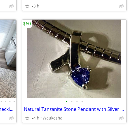
-3 h
$60
•
•
•
•
•
•
•
•
Luxury automatic BOX papers watches necklace bracelet men women
Natural Tanzanite Stone Pendant with Silver Necklace, NEW Safi Kalima
-4 h
Waukesha