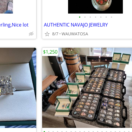
•
•
•
•
•
•
•
rling,Nice lot
AUTHENTIC NAVAJO JEWELRY
8/7
WAUWATOSA
$1,250
•
•
•
•
•
•
•
•
•
•
•
•
•
•
•
•
•
•
•
•