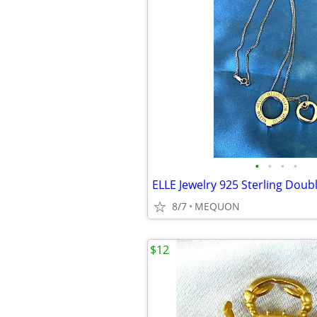
•
•
•
•
8/7
MEQUON
$12