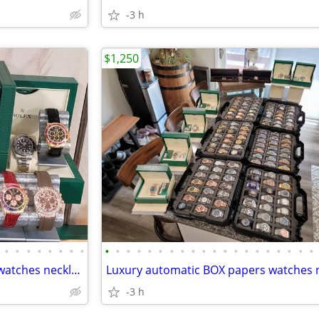
-3 h
$1,250
•
•
•
•
•
•
•
•
•
•
•
•
•
•
•
•
•
•
•
•
•
•
•
•
•
•
•
•
Luxury automatic BOX papers watches necklace bracelet men women
-3 h