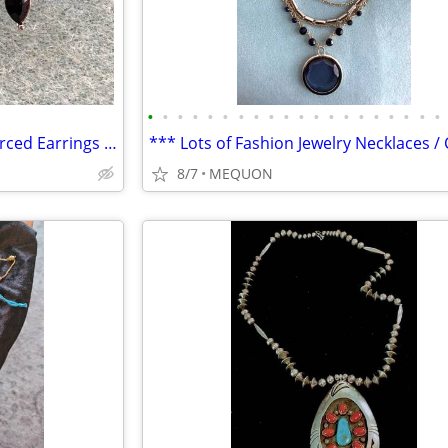
•
•
•
•
•
•
•
•
•
•
•
•
•
•
•
•
•
•
•
•
*** *NEW* Fashion Jewelry Pierced Earrings ***
8/7
MEQUON