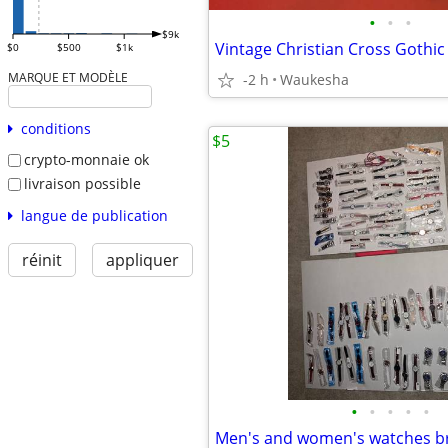
•
•
•
$9k
Vintage Christian Cross Gothic
$0
$500
$1k
MARQUE ET MODÈLE
-2 h
Waukesha
conditions
$5
crypto-monnaie ok
livraison possible
langue de publication
réinit
appliquer
•
•
•
•
•