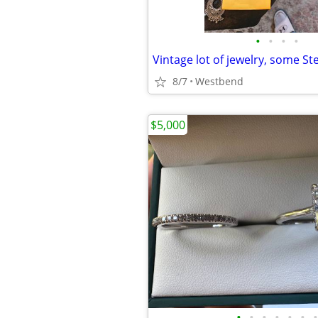
•
•
•
•
Vintage lot of jewelry, some Ste
8/7
Westbend
$5,000
•
•
•
•
•
•
•