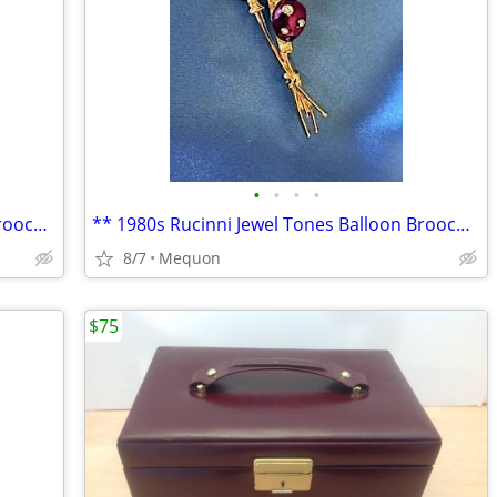
•
•
•
•
** Vintage Gold Tone Crescent Moon Brooch Pin **
** 1980s Rucinni Jewel Tones Balloon Brooch Pin **
8/7
Mequon
$75