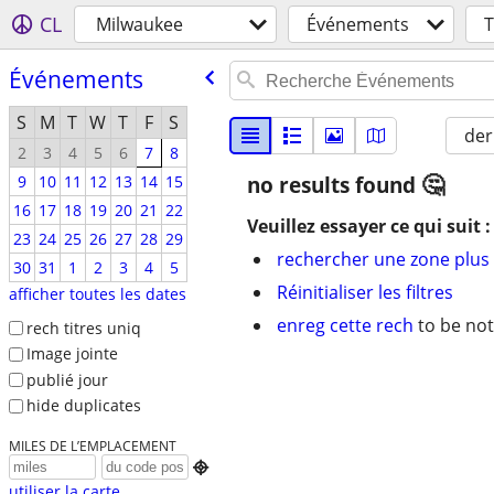
CL
Milwaukee
Événements
Événements
S
M
T
W
T
F
S
der
2
3
4
5
6
7
8
9
10
11
12
13
14
15
no results found
16
17
18
19
20
21
22
Veuillez essayer ce qui suit :
23
24
25
26
27
28
29
rechercher une zone plus 
30
31
1
2
3
4
5
Réinitialiser les filtres
afficher toutes les dates
enreg cette rech
to be not
rech titres uniq
Image jointe
publié jour
hide duplicates
MILES DE L’EMPLACEMENT

utiliser la carte...