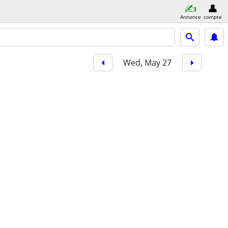
Annonce
compte
Wed, May 27