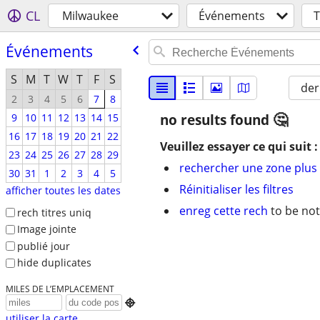
CL
Milwaukee
Événements
Événements
S
M
T
W
T
F
S
der
2
3
4
5
6
7
8
9
10
11
12
13
14
15
no results found
16
17
18
19
20
21
22
Veuillez essayer ce qui suit :
23
24
25
26
27
28
29
rechercher une zone plus 
30
31
1
2
3
4
5
Réinitialiser les filtres
afficher toutes les dates
enreg cette rech
to be not
rech titres uniq
Image jointe
publié jour
hide duplicates
MILES DE L’EMPLACEMENT

utiliser la carte...