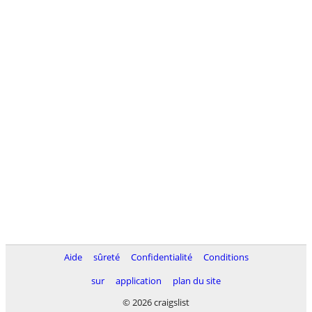
Aide
sûreté
Confidentialité
Conditions
sur
application
plan du site
© 2026 craigslist