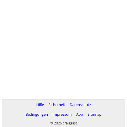
Hilfe
Sicherheit
Datenschutz
Bedingungen
Impressum
App
Sitemap
© 2026 craigslist