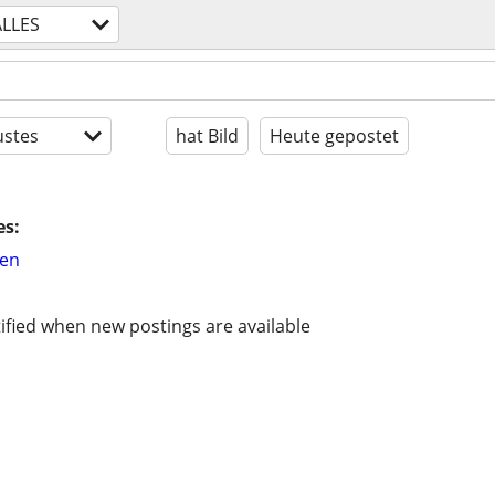
ALLES
stes
hat Bild
Heute gepostet
es:
hen
ified when new postings are available