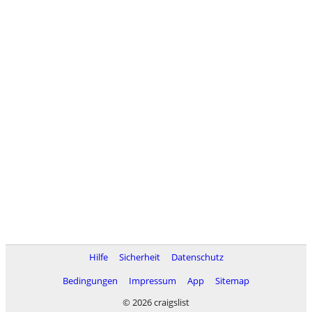
Hilfe
Sicherheit
Datenschutz
Bedingungen
Impressum
App
Sitemap
© 2026 craigslist