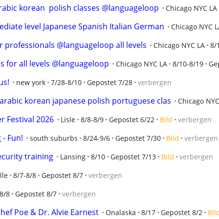
arabic korean  polish classes @languageloop
Chicago NYC LA
iate level Japanese Spanish Italian German
Chicago NYC L
r professionals @languageloop all levels
Chicago NYC LA
8/
s for all levels @languageloop
Chicago NYC LA
8/10-8/19
Ge
us!
new york
7/28-8/10
Gepostet 7/28
verbergen
rabic korean japanese polish portuguese clas
Chicago NYC
 Festival 2026
Lisle
8/8-8/9
Gepostet 6/22
Bild
verbergen
- Fun!
south suburbs
8/24-9/6
Gepostet 7/30
Bild
verbergen
curity training
Lansing
8/10
Gepostet 7/13
Bild
verbergen
lle
8/7-8/8
Gepostet 8/7
verbergen
8/8
Gepostet 8/7
verbergen
hef Poe & Dr. Alvie Earnest
Onalaska
8/17
Gepostet 8/2
Bil