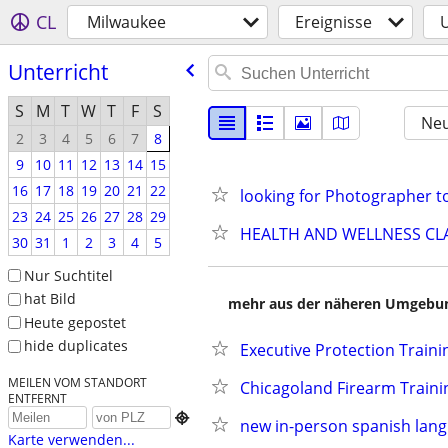
CL
Milwaukee
Ereignisse
U
Unterricht
S
M
T
W
T
F
S
Neu
2
3
4
5
6
7
8
9
10
11
12
13
14
15
16
17
18
19
20
21
22
looking for Photographer
23
24
25
26
27
28
29
HEALTH AND WELLNESS CL
30
31
1
2
3
4
5
Nur Suchtitel
hat Bild
mehr aus der näheren Umgebung
Heute gepostet
hide duplicates
Executive Protection Traini
MEILEN VOM STANDORT
Chicagoland Firearm Traini
ENTFERNT

new in-person spanish lang
Karte verwenden...