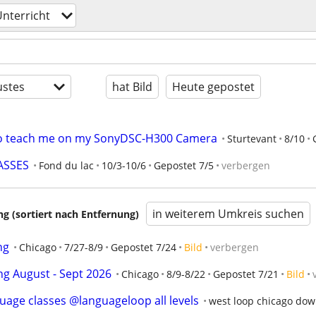
nterricht
stes
hat Bild
Heute gepostet
 to teach me on my SonyDSC-H300 Camera
Sturtevant
8/10
ASSES
Fond du lac
10/3-10/6
Gepostet 7/5
verbergen
in weiterem Umkreis suchen
 (sortiert nach Entfernung)
ng
Chicago
7/27-8/9
Gepostet 7/24
Bild
verbergen
ng August - Sept 2026
Chicago
8/9-8/22
Gepostet 7/21
Bild
uage classes @languageloop all levels
west loop chicago do